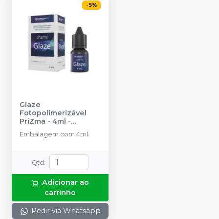
-
5
%
Glaze
Fotopolimerizável
PriZma - 4ml
-
MAKERTECH LABS
Embalagem com 4ml.
Qtd
:
Adicionar ao
carrinho
Pedir via Whatsapp