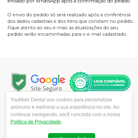
enviado por WhatsApp após a confirmação do pedido.
O envio do pedido só será realizado após a conferência
dos dados cadastrais e dos itens que constam no pedido.
Fique atento ao seu e-mail, as atualizações do seu
pedido serão encaminhadas para o e-mail cadastrado.
YouMais Dental
usa cookies para personalizar
Localizada em São José dos Campos, no interior de São
anúncios e melhorar a sua experiência no site. Ao
Paulo, a YouMais Dental destaca-se pela grande
continuar navegando, você concorda com a nossa
variedade de produtos das melhores marcas,
Política de Privacidade
.
promoções e ofertas imperdíveis, atendimento técnico
e logística imediata para a todo o Brasil.