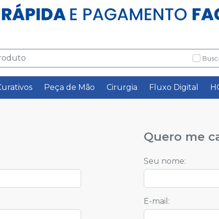
Busc
Curativos
Peça de Mão
Cirurgia
Fluxo Digital
H
Quero me ca
Seu nome
:
E-mail
: