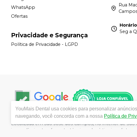
Rua Madr
WhatsApp
Campos
Ofertas
Horári
Seg a Q
Privacidade e Segurança
Política de Privacidade - LGPD
YouMais Dental
usa cookies para personalizar anúncios 
navegando, você concorda com a nossa
Política de Pri
Localizada em São José dos Campos, no interior de São 
imperdíveis, atendimento técnico e logística imediata par