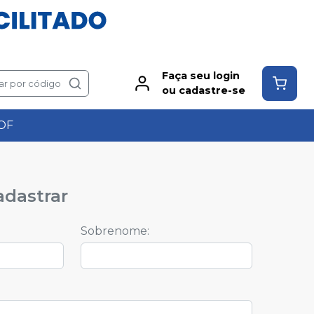
Faça seu login
ar por código
ou cadastre-se
OF
dastrar
Sobrenome
: