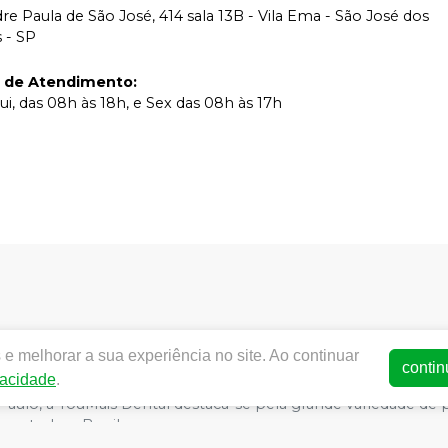
e Paula de São José, 414 sala 13B - Vila Ema - São José dos
 - SP
o de Atendimento
:
ui, das 08h às 18h, e Sex das 08h às 17h
e melhorar a sua experiência no site. Ao continuar
contin
vacidade
.
Paulo, a YouMais Dental destaca-se pela grande variedade d
a a todo o Brasil.