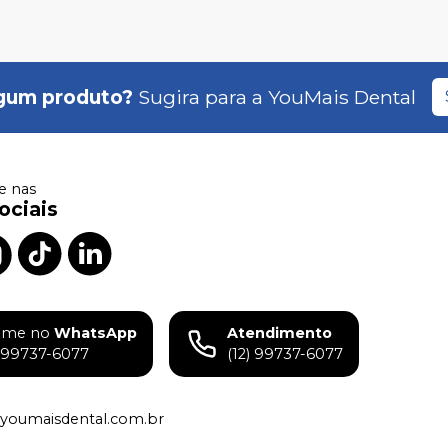
gum produto?
Sugira para a
YouMais Dental
 nas
ociais
ame no
WhatsApp
Atendimento
) 99737-6077
(12) 99737-6077
youmaisdental.com.br