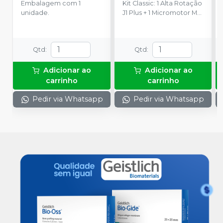
Embalagem com 1
Kit Classic: 1 Alta Rotação
unidade.
J1 Plus + 1 Micromotor M2
+ 1 Peça Reta M2 + 1
Contra-ângulo M2 + 1
Mochila para notebook +
Qtd
:
Qtd
:
1 Case de Alumínio + 1
Óleo Lubrificante
Adicionar ao
Adicionar ao
carrinho
carrinho
Pedir via Whatsapp
Pedir via Whatsapp