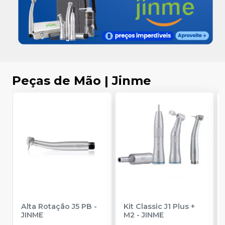
Peças de Mão | Jinme
Alta Rotação J5 PB
-
Kit Classic J1 Plus +
JINME
M2
-
JINME