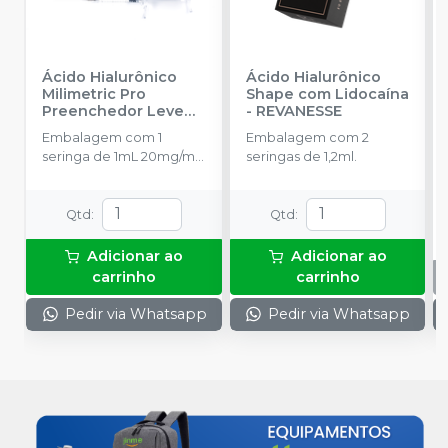
Ácido Hialurônico
Ácido Hialurônico
Milimetric Pro
Shape com Lidocaína
Preenchedor Leve
-
REVANESSE
com Lidocaína -
Embalagem com 1
Embalagem com 2
Refinamento e
seringa de 1mL 20mg/mL
seringas de 1,2ml.
Suavidade Natural
-
de ácido hialurônico.
CIMED
Qtd
:
Qtd
:
Adicionar ao
Adicionar ao
carrinho
carrinho
Pedir via Whatsapp
Pedir via Whatsapp