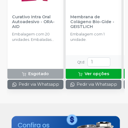
Curativo Intra Oral
Membrana de
Autoadesivo
-
ORA-
Colágeno Bio-Gide
-
AID
GEISTLICH
Embalagem com 20
Embalagem com 1
unidades. Embaladas
unidade.
individualmente. 25 x
15mm.
Qtd
:
Esgotado
Ver opções
Pedir via Whatsapp
Pedir via Whatsapp