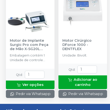
Motor de Implante
Motor Cirúrgico
Surgic Pro com Peça
DForce 1000
-
de Mão X-SG20L
DENTFLEX
(Óptico)
-
NSK
Embalagem contém 1
Unidade. Bivolt.
Unidade de controle
com armazenamento de
dados, Micromotor LED
Qtd
:
SGL70M, Pedal de
Qtd
:
controle FC-78, Peça de
Adicionar ao
mão óptica, X-DSG20L
Ver opções
carrinho
(Redução 20:1) Tudo de
irrigação (5 peças) e
Pedir via Whatsapp
Pedir via Whatsapp
outros acessórios.
Voltagens 110V e 220V