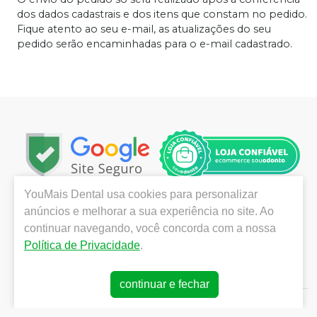
dos dados cadastrais e dos itens que constam no pedido.
Fique atento ao seu e-mail, as atualizações do seu
pedido serão encaminhadas para o e-mail cadastrado.
YouMais Dental
usa cookies para personalizar
Localizada em São José dos Campos, no interior de São
anúncios e melhorar a sua experiência no site. Ao
Paulo, a YouMais Dental destaca-se pela grande
continuar navegando, você concorda com a nossa
variedade de produtos das melhores marcas,
Política de Privacidade
.
promoções e ofertas imperdíveis, atendimento técnico
e logística imediata para a todo o Brasil.
continuar e fechar
E-commerce produzido por
Sou Odonto Ecommerce
.