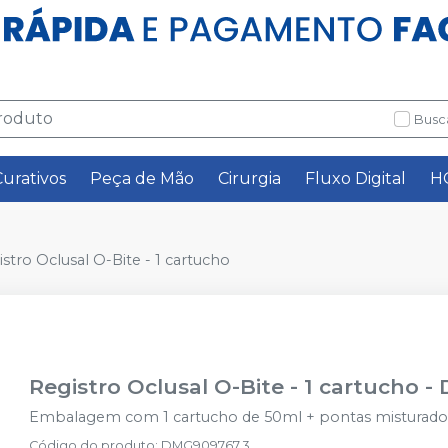
Busc
Curativos
Peça de Mão
Cirurgia
Fluxo Digital
H
stro Oclusal O-Bite - 1 cartucho
Registro Oclusal O-Bite - 1 cartucho
-
Embalagem com 1 cartucho de 50ml + pontas misturador
Código do produto
:
DMG909767.3