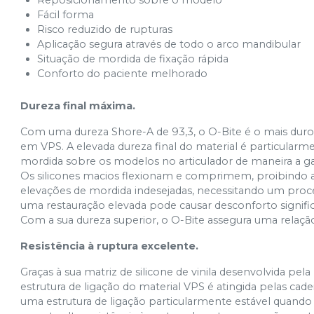
Reposicionamento sobre o modelo
Fácil forma
Risco reduzido de rupturas
Aplicação segura através de todo o arco mandibular
Situação de mordida de fixação rápida
Conforto do paciente melhorado
Dureza final máxima.
Com uma dureza Shore-A de 93,3, o O-Bite é o mais duro 
em VPS. A elevada dureza final do material é particularm
mordida sobre os modelos no articulador de maneira a ga
Os silicones macios flexionam e comprimem, proibindo as
elevações de mordida indesejadas, necessitando um pro
uma restauração elevada pode causar desconforto signific
Com a sua dureza superior, o O-Bite assegura uma relaçã
Resistência à ruptura excelente.
Graças à sua matriz de silicone de vinila desenvolvida pel
estrutura de ligação do material VPS é atingida pelas ca
uma estrutura de ligação particularmente estável quando p