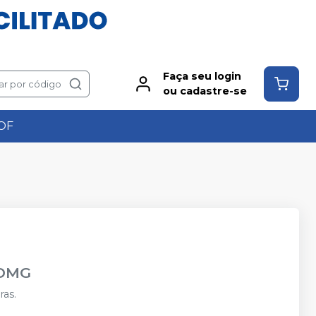
Faça seu login
ar por código
ou cadastre-se
OF
DMG
as.