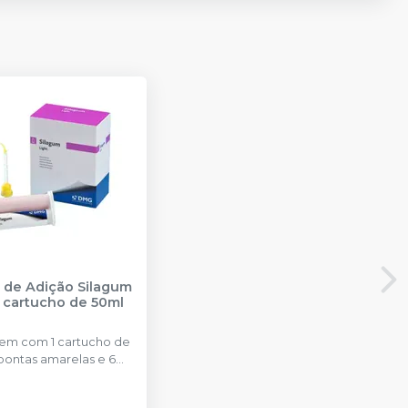
e de Adição Silagum
1 cartucho de 50ml
m com 1 cartucho de
pontas amarelas e 6
traorais.