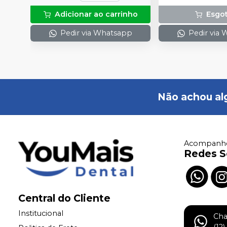
intraorais.
Adicionar ao carrinho
Esgo
Pedir via Whatsapp
Pedir via
Não achou al
Acompanhe
Redes S
Central do Cliente
Institucional
Ch
(12