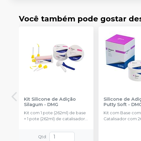
Você também pode gostar de
Kit Silicone de Adição
Silicone de Adi
Silagum
-
DMG
Putty Soft
-
DM
Kit com 1 pote (262ml) de base
Kit com Base com
+ 1 pote (262ml) de catalisador +
Catalisador com 2
2 colheres dosadoras + 1
colheres dosadora
cartucho com 50ml Light + 6
pontas misturadoras + 6 pontas
Qtd
: