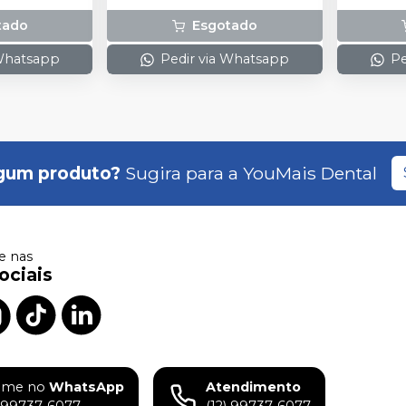
tado
Esgotado
 Whatsapp
Pedir via Whatsapp
Pe
gum produto?
Sugira para a
YouMais Dental
 nas
ociais
ame no
WhatsApp
Atendimento
) 99737-6077
(12) 99737-6077