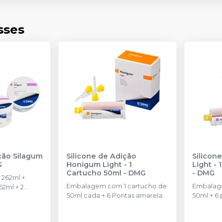
sses
ção Silagum
Silicone de Adição
Silicon
G
Honigum Light - 1
Light - 
Cartucho 50ml
-
DMG
-
DMG
 262ml +
Embalagem com 1 cartucho de
Embalage
62ml + 2
50ml cada + 6 Pontas amarelas
50ml + 6 
s.
+ 6 Pontas IO.
pontas in