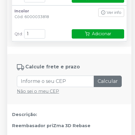
Incolor
Ver info
Cód.
6000033818
Adicionar
Qtd
:
Calcule frete e prazo
Calcular
Não sei o meu CEP
Descrição:
Reembasador priZma 3D Rebase