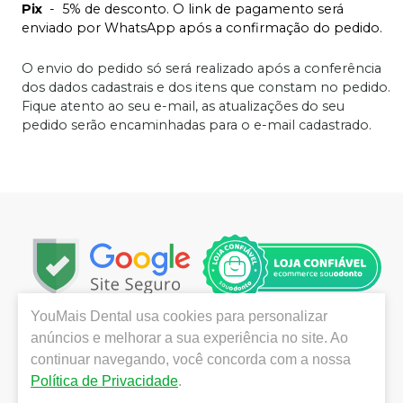
Pix
-
5% de desconto. O link de pagamento será
enviado por WhatsApp após a confirmação do pedido.
O envio do pedido só será realizado após a conferência
dos dados cadastrais e dos itens que constam no pedido.
Fique atento ao seu e-mail, as atualizações do seu
pedido serão encaminhadas para o e-mail cadastrado.
YouMais Dental
usa cookies para personalizar
Localizada em São José dos Campos, no interior de São
anúncios e melhorar a sua experiência no site. Ao
Paulo, a YouMais Dental destaca-se pela grande
continuar navegando, você concorda com a nossa
variedade de produtos das melhores marcas,
Política de Privacidade
.
promoções e ofertas imperdíveis, atendimento técnico