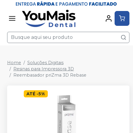
Home
Soluções Digitais
Resinas para Impressora 3D
Reembasador priZma 3D Rebase
ATÉ
-
5
%