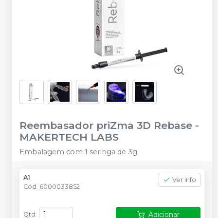
Reembasador priZma 3D Rebase
-
MAKERTECH LABS
Embalagem com 1 seringa de 3g.
A1
Ver info
Cód.
6000033852
Adicionar
Qtd
: