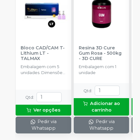
Bloco CAD/CAM T-
Resina 3D Cure
R
Lithium LT
-
Gum Rosa - 500kg
D
TALMAX
-
3D CURE
C
C
Embalagem com 5
Embalagem com 1
E
unidades. Dimensões
unidade
u
18x15x13mm.
Qtd
:
Qtd
:
Adicionar ao
Ver opções
carrinho
Pedir via
Pedir via
Whatsapp
Whatsapp