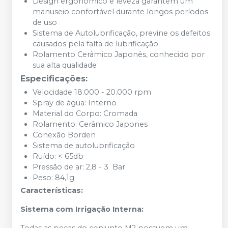
Design ergonômico e leveza garantem um
manuseio confortável durante longos períodos
de uso
Sistema de Autolubrificação, previne os defeitos
causados pela falta de lubrificação
Rolamento Cerâmico Japonês, conhecido por
sua alta qualidade
Especificações:
Velocidade 18.000 - 20.000 rpm
Spray de água: Interno
Material do Corpo: Cromada
Rolamento: Cerâmico Japones
Conexão Borden
Sistema de autolubrificação
Ruído: < 65db
Pressão de ar: 2,8 - 3 Bar
Peso: 84,1g
Características:
Sistema com Irrigação Interna:
Todas as peças do conjunto M2 possuem um