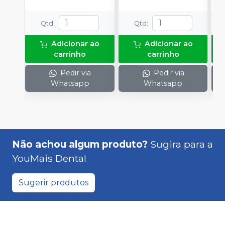
C
Peça Reta M2 + 1
+
Contra-ângulo M2 + 1
Qtd
:
Qtd
:
Mochila para
notebook + 1 Case de
Alumínio + 1 Óleo
Adicionar ao
Adicionar ao
Lubrificante
carrinho
carrinho
Pedir via
Pedir via
Whatsapp
Whatsapp
Não achou algum produto?
Sugira para a
YouMais Dental
Sugerir produtos