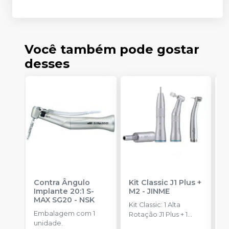
Você também pode gostar
desses
Contra Ângulo
Kit Classic J1 Plus +
C
Implante 20:1 S-
M2
-
JINME
V
MAX SG20
-
NSK
-
Kit Classic: 1 Alta
Embalagem com 1
C
Rotação J1 Plus + 1
unidade.
M
Micromotor M2 + 1