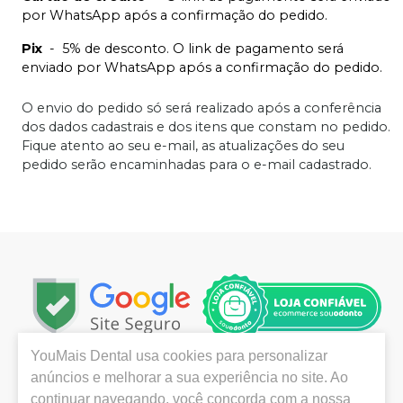
por WhatsApp após a confirmação do pedido.
Pix
-
5% de desconto. O link de pagamento será
enviado por WhatsApp após a confirmação do pedido.
O envio do pedido só será realizado após a conferência
dos dados cadastrais e dos itens que constam no pedido.
Fique atento ao seu e-mail, as atualizações do seu
pedido serão encaminhadas para o e-mail cadastrado.
YouMais Dental
usa cookies para personalizar
Localizada em São José dos Campos, no interior de São
anúncios e melhorar a sua experiência no site. Ao
Paulo, a YouMais Dental destaca-se pela grande
continuar navegando, você concorda com a nossa