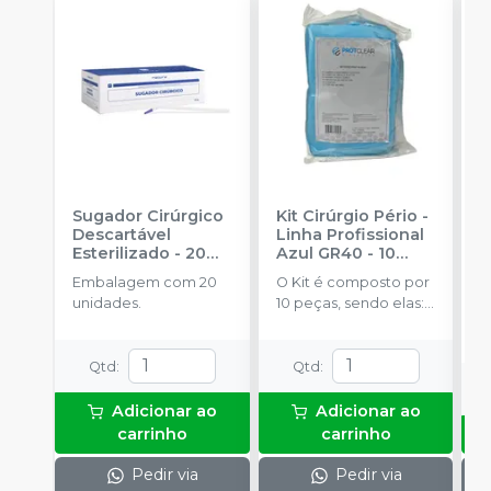
Sugador Cirúrgico
Kit Cirúrgio Pério -
M
Descartável
Linha Profissional
S
Esterilizado - 20
Azul GR40 - 10
A
unidades
-
Peças
-
-
Embalagem com 20
O Kit é composto por
E
MAQUIRA
PROTCLEAR
unidades.
10 peças, sendo elas: 2
u
Aventais Manga
Longa + 1 Campo de
mesa 0x70 x 0,70 + 1
Qtd
:
Qtd
:
Campo de mesa 0,50
x 1,20 + 1 Campo
Adicionar ao
Adicionar ao
fenestrado 1,20 x 0,70
carrinho
carrinho
+ 2 Odonto Protetor +
1 Protetor de refletor
Pedir via
Pedir via
+ 2 Toalhas de mão.