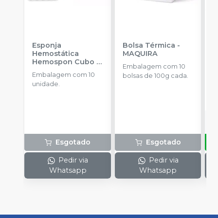
Esponja
Bolsa Térmica
-
F
Hemostática
MAQUIRA
N
Hemospon Cubo -
3
Embalagem com 10
10 unidades
-
u
Embalagem com 10
E
bolsas de 100g cada.
MAQUIRA
unidade.
u
Esgotado
Esgotado
Pedir via
Pedir via
Whatsapp
Whatsapp