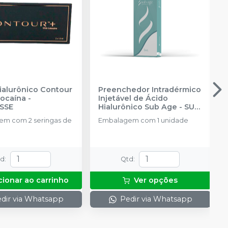
ialurônico Contour
Preenchedor Intradérmico
ocaína
-
Injetável de Ácido
SSE
Hialurônico Sub Age
-
SUB
AGE
m com 2 seringas de
Embalagem com 1 unidade
td
:
Qtd
:
cionar ao carrinho
Ver opções
dir via Whatsapp
Pedir via Whatsapp