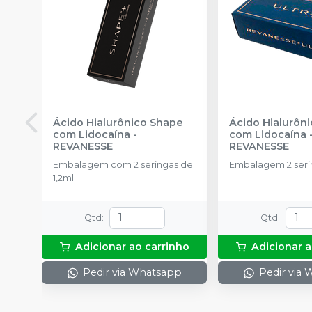
Ácido Hialurônico Shape
Ácido Hialurôni
com Lidocaína
-
com Lidocaína
REVANESSE
REVANESSE
Embalagem com 2 seringas de
Embalagem 2 serin
1,2ml.
Qtd
:
Qtd
:
Adicionar ao carrinho
Adicionar a
Pedir via Whatsapp
Pedir via