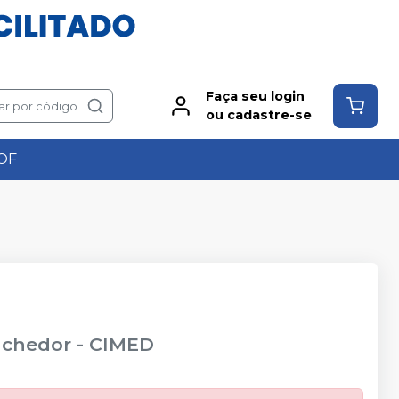
Faça seu login
ar por código
ou cadastre-se
OF
enchedor
-
CIMED