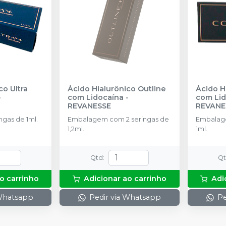
co Ultra
Ácido Hialurônico Outline
Ácido H
-
com Lidocaína
-
com Lid
REVANESSE
REVANE
gas de 1ml.
Embalagem com 2 seringas de
Embalage
1,2ml.
1ml.
Qtd
:
Q
o carrinho
Adicionar ao carrinho
Adi
 Whatsapp
Pedir via Whatsapp
Pe