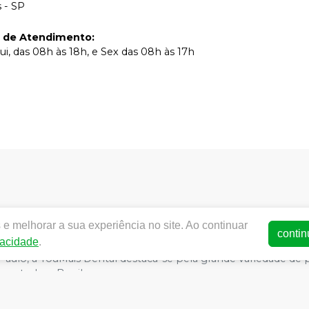
 - SP
o de Atendimento
:
ui, das 08h às 18h, e Sex das 08h às 17h
e melhorar a sua experiência no site. Ao continuar
contin
vacidade
.
Paulo, a YouMais Dental destaca-se pela grande variedade d
a a todo o Brasil.