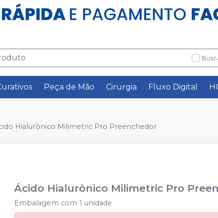
Busc
Curativos
Peça de Mão
Cirurgia
Fluxo Digital
H
cido Hialurônico Milimetric Pro Preenchedor
Ácido Hialurônico Milimetric Pro Pre
Embalagem com 1 unidade