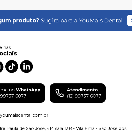
gum produto?
Sugira para a
YouMais Dental
 nas
ociais
ame no
WhatsApp
Atendimento
) 99737-6077
(12) 99737-6077
youmaisdental.com.br
e Paula de São José, 414 sala 13B - Vila Ema - São José dos